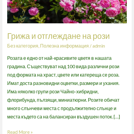
Грижа и отглеждане на рози
Без категория
,
Полезна информация
/
admin
Розата е едно от най-красивите цветя в нашата
градина. Съществуват над 100 вида различни рози
под формата на храст, цвете или катереща се роза.
Имат доста разновидни оцветки, размери и ухания.
Има няколко групи рози Чайно-хибридни,
флорибунда, пълзящи, миниатюрни. Розите обичат
много слънчеви места с продължително слънце и
места където са на балансиран въздушен поток. […]
Read More »