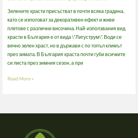
Зелените храсти присъстват в почти всяка градина,
като се използват за декоративен ефект и живи
плетове с различни височина. Най-използвания вид
храсти в България е от вида \“Лигуструм\“. Води се
вечно зелен храст, но в държави с по топъл климът
през зимата. В България храста почти губи всичките
си листа през зимния сезон, а при
Read More »