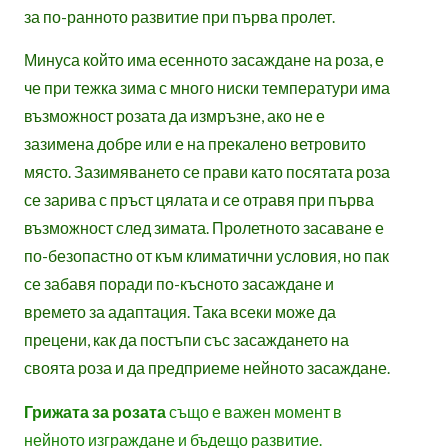
за по-ранното развитие при първа пролет.
Минуса който има есенното засаждане на роза, е
че при тежка зима с много ниски температури има
възможност розата да измръзне, ако не е
зазимена добре или е на прекалено ветровито
място. Зазимяването се прави като посятата роза
се зарива с пръст цялата и се отравя при първа
възможност след зимата. Пролетното засаване е
по-безопастно от към климатични условия, но пак
се забавя поради по-късното засаждане и
времето за адаптация. Така всеки може да
прецени, как да постъпи със засаждането на
своята роза и да предприеме нейното засаждане.
Грижата за розата
също е важен момент в
нейното изграждане и бъдещо развитие.