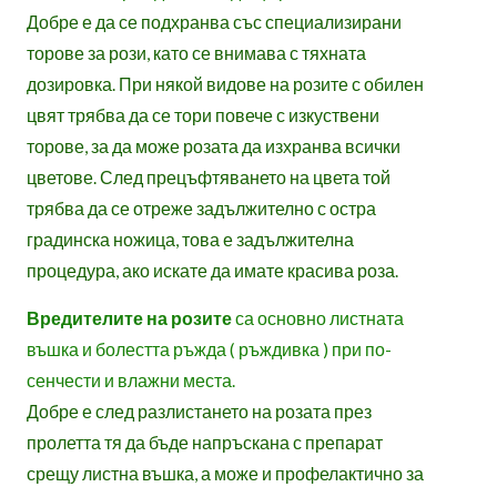
Добре е да се подхранва със специализирани
торове за рози, като се внимава с тяхната
дозировка. При някой видове на розите с обилен
цвят трябва да се тори повече с изкуствени
торове, за да може розата да изхранва всички
цветове. След прецъфтяването на цвета той
трябва да се отреже задължително с остра
градинска ножица, това е задължителна
процедура, ако искате да имате красива роза.
Вредителите на розите
са основно листната
въшка и болестта ръжда ( ръждивка ) при по-
сенчести и влажни места.
Добре е след разлистането на розата през
пролетта тя да бъде напръскана с препарат
срещу листна въшка, а може и профелактично за