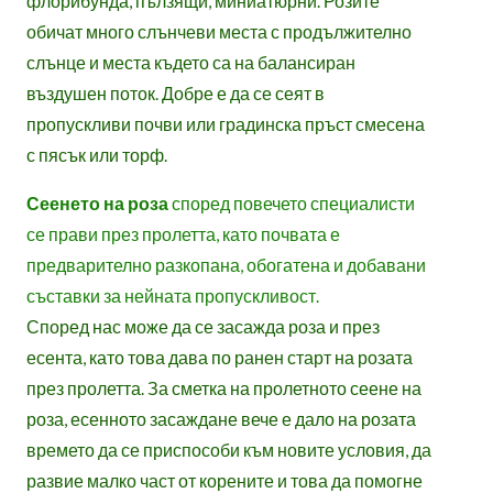
флорибунда, пълзящи, миниатюрни. Розите
обичат много слънчеви места с продължително
слънце и места където са на балансиран
въздушен поток. Добре е да се сеят в
пропускливи почви или градинска пръст смесена
с пясък или торф.
Сеенето на роза
според повечето специалисти
се прави през пролетта, като почвата е
предварително разкопана, обогатена и добавани
съставки за нейната пропускливост.
Според нас може да се засажда роза и през
есента, като това дава по ранен старт на розата
през пролетта. За сметка на пролетното сеене на
роза, есенното засаждане вече е дало на розата
времето да се приспособи към новите условия, да
развие малко част от корените и това да помогне