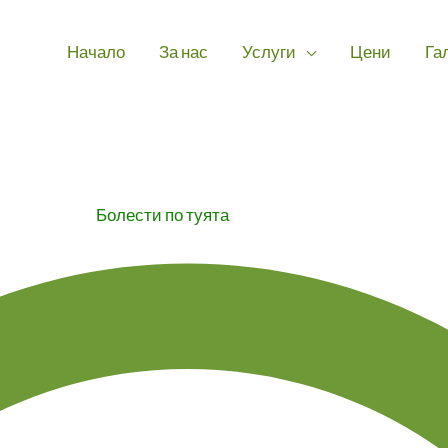
Начало
За нас
Услуги
Цени
Га
Болести по туята